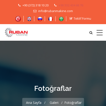
+90 (372) 318 10 20
+90 532 434 68 76
info@rubanmakine.com
Teklif Formu
Fotoğraflar
Ana Sayfa
Galeri
Fotoğraflar