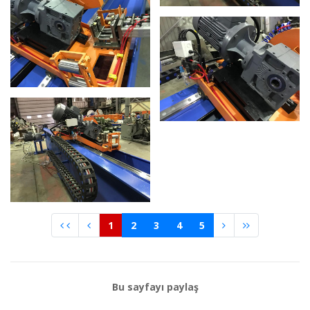
1
2
3
4
5
Bu sayfayı paylaş